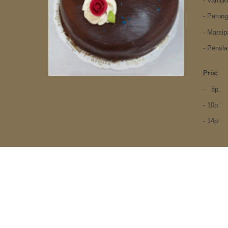
- Vanilj
- Pärong
- Marsip
- Pensla
Pris:
- 8p.
- 10p.
- 14p.