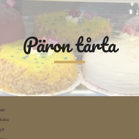
ip to main content
Skip to navigat
Päron tårta
er:
rkaka
ylt