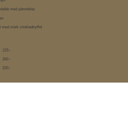
kräm
rädde med päronbitar
an
t med mörk chokladtryffel
 2
2
5:-
 2
6
0:-
 3
2
0:-