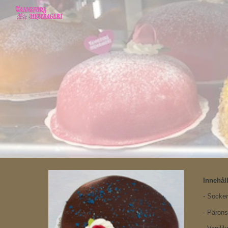
Sk
Innehåll
- Socke
- Pärons