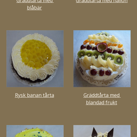
Gräddtårta med 
Gräddtårta med hallon
blåbär
Rysk banan tårta
Gräddtårta med 
blandad frukt