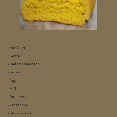
Innehåller:
-
Saffran
-
Småbröds margarin
-
Socker
-
Ägg
- Mjöl
- Bakpulver
- Vaniljsocker
-
S
kalad mandel