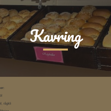
ip to main content
Skip to navigat
Kavring
er:
öl
l, rågkli