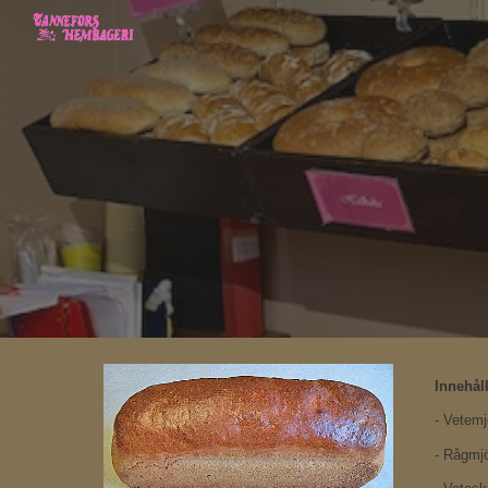
Sk
Innehåll
- Vetemj
- Rågmjö