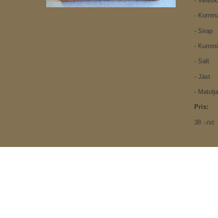
- Vetesk
- Kornma
- Sirap
- Kummi
- Salt
- Jäst
- Matolj
Pris:
38
:-/st