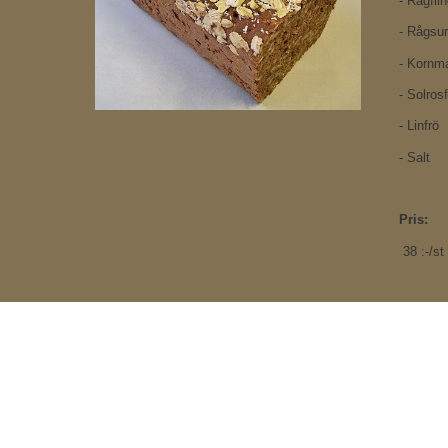
- Rågfli
- Rågsu
- Kornma
- Solrosf
- Linfrö
- Salt
Pris:
3
8
:-/st