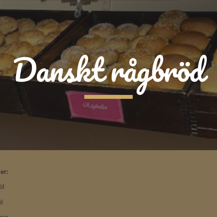
ip to main content
Skip to navigat
Danskt rågbröd
er:
öl
l